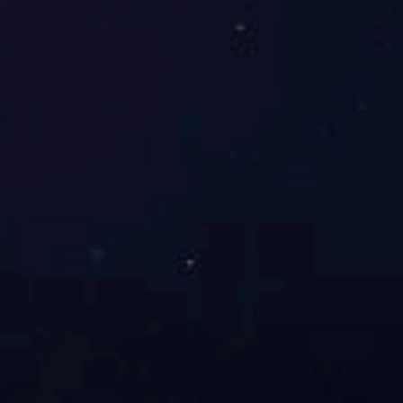
上一篇：
液压支柱管
下一篇：
高压锅炉管