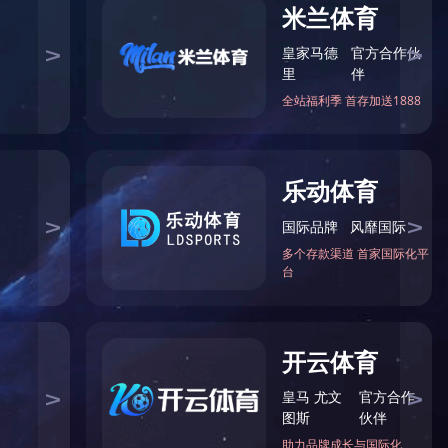
党建丨庆祝中国共产党建党101周年
2022年06月30日
李静敏对集团供电和发电系统例行安全
综合检查
2022年06月29日
李静敏总经理对炼钢厂例行安全综合检
查
2022年06月28日
关爱货车司机 丨林州市新业态工会联合
会“夏送清凉”走进凤宝物...
2022年06月28日
党建丨公司党委开展庆“七一”主题党日活
动